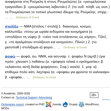
αναφέρεται στη Ρούμελη ή στους Ρουμελιώτες (α. «ρουμελιώτικα
τραγούδια» β. «ρουμελιώτικη λεβεντιά») 2. (το ουδ. πληθ. ως ουσ.)
τα Ρουμελιώτικα το τοπικό γλωσσικό ιδίωμα τής Ρούμελης. επίρρ...
… …
Dictionary of Greek
στολίζω
— ΝΜΑ [στόλος / στολή] 1. διακοσμώ, κοσμώ,
καλλωπίζω, ντύνω με ωραία ενδύματα και κοσμήματα (α.
«στολίζουν τη νύφη» β. «νέον τινὰ στολίσαντες ὡς κόρην», Τζέτζ.
γ. «τὸ ἀγαλμάτιον στολίζουσι καὶ κοσμοῡσι», Πλούτ.) 2. (το
μεσοπαθ.) στολίζομαι α) φορώ… …
Dictionary of Greek
ψοφώ
— ψοφῶ, έω, ΝΜΑ, και ασυναίρ. τ. ψοφάω Ν (αμτβ.) (για
πρόσ. χλευαστ.) πεθαίνω (α. «ψόφησε τελικά ο εγκληματίας» β.
«κλαίοντες αὐτῇ δειλίᾳ ψοφήσετε», Σοφ.) νεοελλ. 1. μτφ. α)
επιθυμώ πολύ κάτι, λαχταρώ (α. «ψοφάω για φρούτα το καλοκαίρι»
β. «ψοφάει… …
Dictionary of Greek
© Academic, 2000-2026
18+
Contact us:
Technical Support
,
Advertising
Dictionaries export
, created on PHP,
Joomla,
Drupal,
WordPress,
MODx.