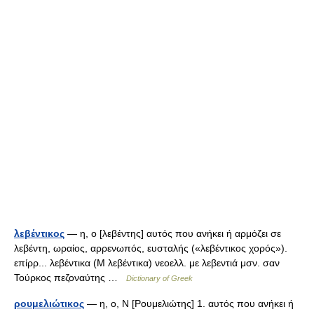
λεβέντικος
— η, ο [λεβέντης] αυτός που ανήκει ή αρμόζει σε
λεβέντη, ωραίος, αρρενωπός, ευσταλής («λεβέντικος χορός»).
επίρρ... λεβέντικα (Μ λεβέντικα) νεοελλ. με λεβεντιά μσν. σαν
Τούρκος πεζοναύτης …
Dictionary of Greek
ρουμελιώτικος
— η, ο, Ν [Ρουμελιώτης] 1. αυτός που ανήκει ή