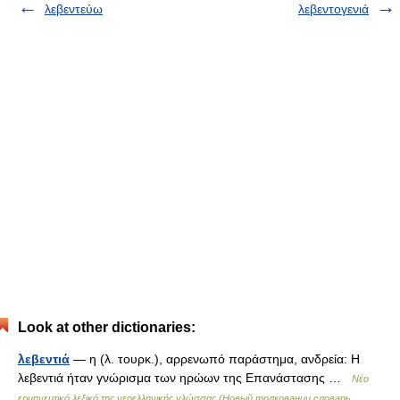
λεβεντεύω
λεβεντογενιά
Look at other dictionaries:
λεβεντιά
— η (λ. τουρκ.), αρρενωπό παράστημα, ανδρεία: Η
λεβεντιά ήταν γνώρισμα των ηρώων της Επανάστασης …
Νέο
ερμηνευτικό λεξικό της νεοελληνικής γλώσσας (Новый толковании словарь