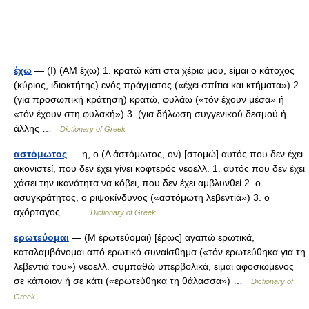
έχω
— (I) (ΑΜ ἔχω) 1. κρατώ κάτι στα χέρια μου, είμαι ο κάτοχος
(κύριος, ιδιοκτήτης) ενός πράγματος («έχει σπίτια και κτήματα») 2.
(για προσωπική κράτηση) κρατώ, φυλάω («τόν έχουν μέσα» ή
«τόν έχουν στη φυλακή») 3. (για δήλωση συγγενικού δεσμού ή
άλλης …
Dictionary of Greek
αστόμωτος
— η, ο (Α ἀστόμωτος, ον) [στομώ] αυτός που δεν έχει
ακονιστεί, που δεν έχει γίνει κοφτερός νεοελλ. 1. αυτός που δεν έχει
χάσει την ικανότητα να κόβει, που δεν έχει αμβλυνθεί 2. ο
ασυγκράτητος, ο ριψοκίνδυνος («αστόμωτη λεβεντιά») 3. ο
αχόρταγος… …
Dictionary of Greek
ερωτεύομαι
— (Μ ἐρωτεύομαι) [έρως] αγαπώ ερωτικά,
καταλαμβάνομαι από ερωτικό συναίσθημα («τόν ερωτεύθηκα για τη
λεβεντιά του») νεοελλ. συμπαθώ υπερβολικά, είμαι αφοσιωμένος
σε κάποιον ή σε κάτι («ερωτεύθηκα τη θάλασσα») …
Dictionary of
Greek