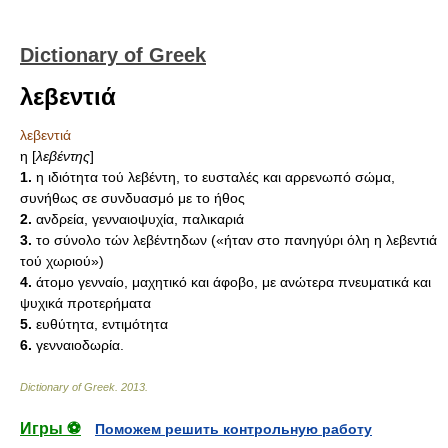
Dictionary of Greek
λεβεντιά
λεβεντιά
η [
λεβέντης
]
1.
η ιδιότητα τού λεβέντη, το ευσταλές και αρρενωπό σώμα,
συνήθως σε συνδυασμό με το ήθος
2.
ανδρεία, γενναιοψυχία, παλικαριά
3.
το σύνολο τών λεβέντηδων («ήταν στο πανηγύρι όλη η λεβεντιά
τού χωριού»)
4.
άτομο γενναίο, μαχητικό και άφοβο, με ανώτερα πνευματικά και
ψυχικά προτερήματα
5.
ευθύτητα, εντιμότητα
6.
γενναιοδωρία.
Dictionary of Greek
.
2013
.
Игры ⚽
Поможем решить контрольную работу