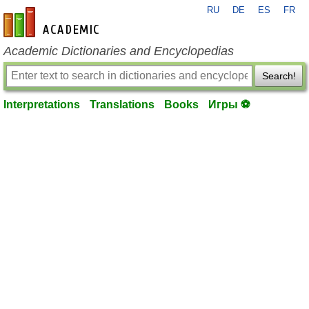
RU
DE
ES
FR
en-academic.com
Academic Dictionaries and Encyclopedias
Search!
Interpretations
Translations
Books
Игры ⚽